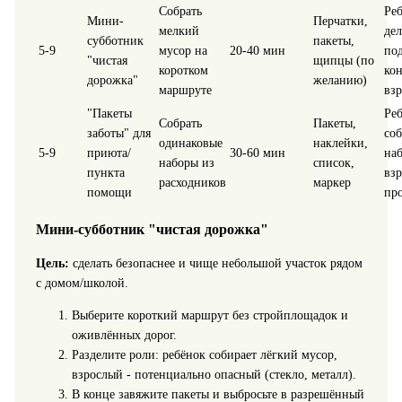
Собрать
Ре
Мини-
Перчатки,
мелкий
дел
субботник
пакеты,
5-9
мусор на
20-40 мин
по
"чистая
щипцы (по
коротком
ко
дорожка"
желанию)
маршруте
взр
"Пакеты
Ре
Собрать
Пакеты,
заботы" для
соб
одинаковые
наклейки,
5-9
приюта/
30-60 мин
на
наборы из
список,
пункта
вз
расходников
маркер
помощи
про
Мини-субботник "чистая дорожка"
Цель:
сделать безопаснее и чище небольшой участок рядом
с домом/школой.
Выберите короткий маршрут без стройплощадок и
оживлённых дорог.
Разделите роли: ребёнок собирает лёгкий мусор,
взрослый - потенциально опасный (стекло, металл).
В конце завяжите пакеты и выбросьте в разрешённый