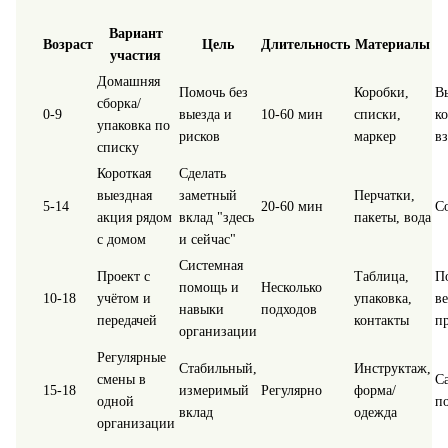
Вариант
Возраст
Цель
Длительность
Материалы
участия
Домашняя
Помочь без
Коробки,
В
сборка/
0-9
выезда и
10-60 мин
списки,
к
упаковка по
рисков
маркер
вз
списку
Короткая
Сделать
выездная
заметный
Перчатки,
5-14
20-60 мин
С
акция рядом
вклад "здесь
пакеты, вода
с домом
и сейчас"
Системная
Проект с
Таблица,
П
помощь и
Несколько
10-18
учётом и
упаковка,
ве
навыки
подходов
передачей
контакты
пр
организации
Регулярные
Стабильный,
Инструктаж,
смены в
С
15-18
измеримый
Регулярно
форма/
одной
п
вклад
одежда
организации