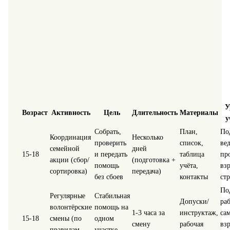
У
Возраст
Активность
Цель
Длительность
Материалы
у
Собрать,
План,
По
Координация
Несколько
проверить
список,
вед
семейной
дней
15-18
и передать
таблица
пр
акции (сбор/
(подготовка +
помощь
учёта,
вз
сортировка)
передача)
без сбоев
контакты
стр
По
Регулярные
Стабильная
Допуски/
раб
волонтёрские
помощь на
1-3 часа за
инструктаж,
сам
15-18
смены (по
одном
смену
рабочая
вз
правилам
участке