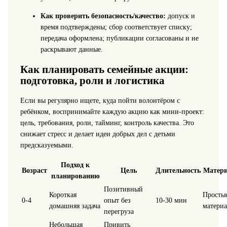
Как проверить безопасность/качество:
допуск и
время подтверждены; сбор соответствует списку;
передача оформлена; публикации согласованы и не
раскрывают данные.
Как планировать семейные акции:
подготовка, роли и логистика
Если вы регулярно ищете, куда пойти волонтёром с
ребёнком, воспринимайте каждую акцию как мини-проект:
цель, требования, роли, тайминг, контроль качества. Это
снижает стресс и делает идеи добрых дел с детьми
предсказуемыми.
Подход к
Возраст
Цель
Длительность
Матер
планированию
Позитивный
Короткая
Просты
0-4
опыт без
10-30 мин
домашняя задача
матери
перегруза
Небольшая
Привить