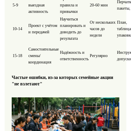
Перчатк
5-9
выездная
правила и
20-60 мин
пакеты,
активность
привычки
Научиться
От нескольких
План,
Проект с учётом
планировать и
10-14
часов до
таблица
и передачей
доводить до
недели
упаковк
результата
Самостоятельные
Надёжность и
Инстру
15-18
смены/
Регулярно
ответственность
допуск
координация
Частые ошибки, из-за которых семейные акции
"не взлетают"