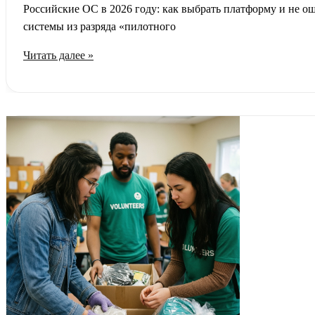
Российские ОС в 2026 году: как выбрать платформу и не о
системы из разряда «пилотного
Российские
Читать далее »
операционные
системы
2026:
как
выбрать
и
быстро
перейти
с
Windows
на
Astra
Linux