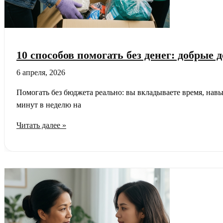
10 способов помогать без денег: добрые 
6 апреля, 2026
Помогать без бюджета реально: вы вкладываете время, нав
минут в неделю на
10
Читать далее »
способов
помогать
без
денег:
добрые
дела
без