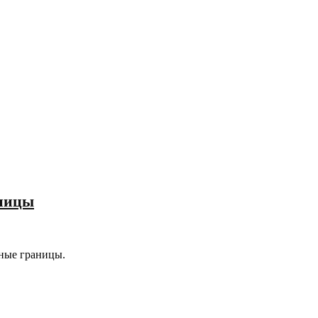
аницы
чные границы.