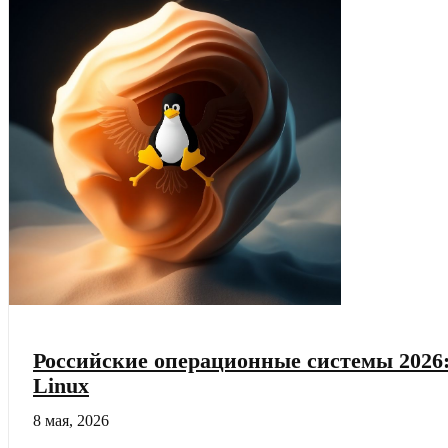
условия
для
мероприятий
в
уютном
пространстве
Российские операционные системы 2026:
Linux
8 мая, 2026