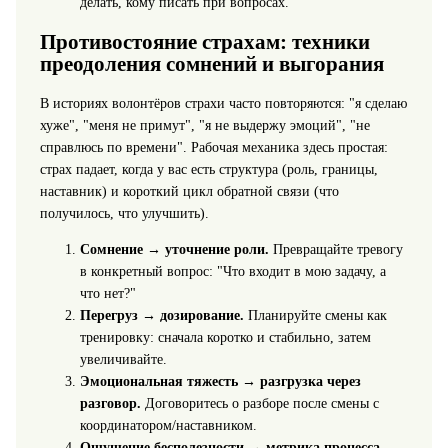
делать, кому писать при вопросах.
Противостояние страхам: техники
преодоления сомнений и выгорания
В историях волонтёров страхи часто повторяются: "я сделаю
хуже", "меня не примут", "я не выдержу эмоций", "не
справлюсь по времени". Рабочая механика здесь простая:
страх падает, когда у вас есть структура (роль, границы,
наставник) и короткий цикл обратной связи (что
получилось, что улучшить).
Сомнение → уточнение роли.
Превращайте тревогу
в конкретный вопрос: "Что входит в мою задачу, а
что нет?"
Перегруз → дозирование.
Планируйте смены как
тренировку: сначала коротко и стабильно, затем
увеличивайте.
Эмоциональная тяжесть → разгрузка через
разговор.
Договоритесь о разборе после смены с
координатором/наставником.
Ощущение бесполезности → метрика процесса.