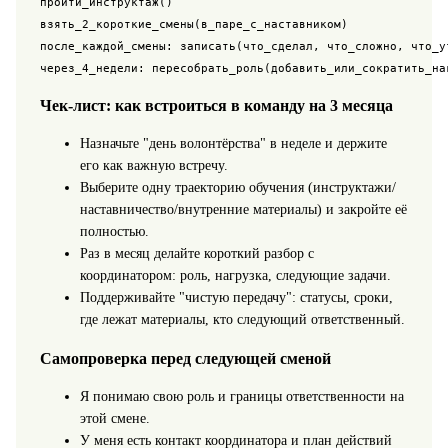
пройти_инструктаж()

взять_2_короткие_смены(в_паре_с_наставником)

после_каждой_смены: записать(что_сделал, что_сложно, что_ут
через_4_недели: пересобрать_роль(добавить_или_сократить_на
Чек-лист: как встроиться в команду на 3 месяца
Назначьте "день волонтёрства" в неделе и держите
его как важную встречу.
Выберите одну траекторию обучения (инструктажи/
наставничество/внутренние материалы) и закройте её
полностью.
Раз в месяц делайте короткий разбор с
координатором: роль, нагрузка, следующие задачи.
Поддерживайте "чистую передачу": статусы, сроки,
где лежат материалы, кто следующий ответственный.
Самопроверка перед следующей сменой
Я понимаю свою роль и границы ответственности на
этой смене.
У меня есть контакт координатора и план действий