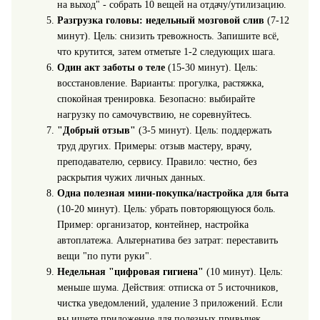
на выход" - собрать 10 вещей на отдачу/утилизацию.
Разгрузка головы: недельный мозговой слив
(7-12
минут). Цель: снизить тревожность. Запишите всё,
что крутится, затем отметьте 1-2 следующих шага.
Один акт заботы о теле
(15-30 минут). Цель:
восстановление. Варианты: прогулка, растяжка,
спокойная тренировка. Безопасно: выбирайте
нагрузку по самочувствию, не соревнуйтесь.
"Добрый отзыв"
(3-5 минут). Цель: поддержать
труд других. Примеры: отзыв мастеру, врачу,
преподавателю, сервису. Правило: честно, без
раскрытия чужих личных данных.
Одна полезная мини‑покупка/настройка для быта
(10-20 минут). Цель: убрать повторяющуюся боль.
Пример: организатор, контейнер, настройка
автоплатежа. Альтернатива без затрат: переставить
вещи "по пути руки".
Недельная "цифровая гигиена"
(10 минут). Цель:
меньше шума. Действия: отписка от 5 источников,
чистка уведомлений, удаление 3 приложений. Если
вы ищете приложение для полезных привычек,