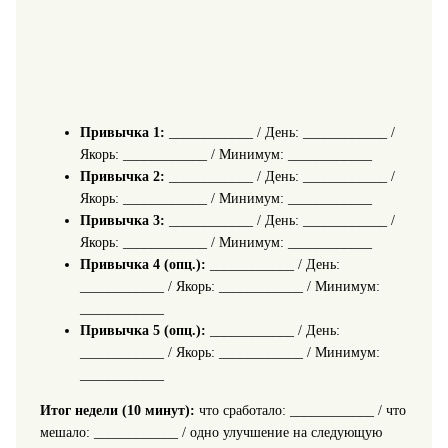
Привычка 1:
____________ / День: ____________ /
Якорь: ____________ / Минимум: ____________
Привычка 2:
____________ / День: ____________ /
Якорь: ____________ / Минимум: ____________
Привычка 3:
____________ / День: ____________ /
Якорь: ____________ / Минимум: ____________
Привычка 4 (опц.):
____________ / День:
____________ / Якорь: ____________ / Минимум:
____________
Привычка 5 (опц.):
____________ / День:
____________ / Якорь: ____________ / Минимум:
____________
Итог недели (10 минут):
что сработало: ____________ / что
мешало: ____________ / одно улучшение на следующую