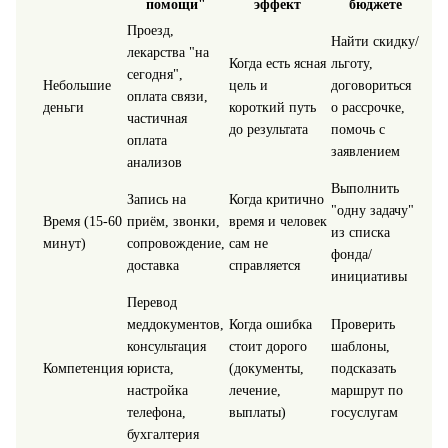
помощи"
эффект
бюджете
Проезд,
Найти скидку/
лекарства "на
Когда есть ясная
льготу,
сегодня",
Небольшие
цель и
договориться
оплата связи,
деньги
короткий путь
о рассрочке,
частичная
до результата
помочь с
оплата
заявлением
анализов
Выполнить
Запись на
Когда критично
"одну задачу"
Время (15-60
приём, звонки,
время и человек
из списка
минут)
сопровождение,
сам не
фонда/
доставка
справляется
инициативы
Перевод
меддокументов,
Когда ошибка
Проверить
консультация
стоит дорого
шаблоны,
Компетенция
юриста,
(документы,
подсказать
настройка
лечение,
маршрут по
телефона,
выплаты)
госуслугам
бухгалтерия