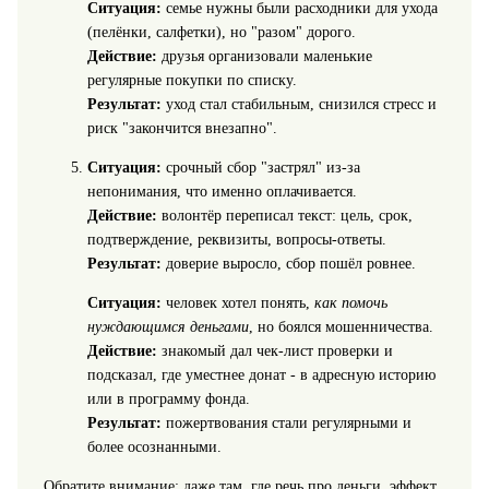
Ситуация:
семье нужны были расходники для ухода
(пелёнки, салфетки), но "разом" дорого.
Действие:
друзья организовали маленькие
регулярные покупки по списку.
Результат:
уход стал стабильным, снизился стресс и
риск "закончится внезапно".
Ситуация:
срочный сбор "застрял" из-за
непонимания, что именно оплачивается.
Действие:
волонтёр переписал текст: цель, срок,
подтверждение, реквизиты, вопросы-ответы.
Результат:
доверие выросло, сбор пошёл ровнее.
Ситуация:
человек хотел понять,
как помочь
нуждающимся деньгами
, но боялся мошенничества.
Действие:
знакомый дал чек-лист проверки и
подсказал, где уместнее донат - в адресную историю
или в программу фонда.
Результат:
пожертвования стали регулярными и
более осознанными.
Обратите внимание: даже там, где речь про деньги, эффект