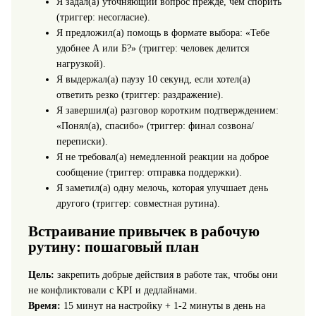
Я задал(а) уточняющий вопрос прежде, чем спорить
(триггер: несогласие).
Я предложил(а) помощь в формате выбора: «Тебе
удобнее А или Б?» (триггер: человек делится
нагрузкой).
Я выдержал(а) паузу 10 секунд, если хотел(а)
ответить резко (триггер: раздражение).
Я завершил(а) разговор коротким подтверждением:
«Понял(а), спасибо» (триггер: финал созвона/
переписки).
Я не требовал(а) немедленной реакции на доброе
сообщение (триггер: отправка поддержки).
Я заметил(а) одну мелочь, которая улучшает день
другого (триггер: совместная рутина).
Встраивание привычек в рабочую
рутину: пошаговый план
Цель:
закрепить добрые действия в работе так, чтобы они
не конфликтовали с KPI и дедлайнами.
Время:
15 минут на настройку + 1-2 минуты в день на