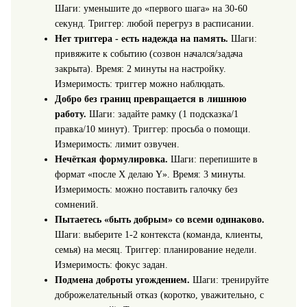
Шаги: уменьшите до «первого шага» на 30-60
секунд. Триггер: любой перегруз в расписании.
Нет триггера - есть надежда на память.
Шаги:
привяжите к событию (созвон начался/задача
закрыта). Время: 2 минуты на настройку.
Измеримость: триггер можно наблюдать.
Добро без границ превращается в лишнюю
работу.
Шаги: задайте рамку (1 подсказка/1
правка/10 минут). Триггер: просьба о помощи.
Измеримость: лимит озвучен.
Нечёткая формулировка.
Шаги: перепишите в
формат «после X делаю Y». Время: 3 минуты.
Измеримость: можно поставить галочку без
сомнений.
Пытаетесь «быть добрым» со всеми одинаково.
Шаги: выберите 1-2 контекста (команда, клиенты,
семья) на месяц. Триггер: планирование недели.
Измеримость: фокус задан.
Подмена доброты угождением.
Шаги: тренируйте
доброжелательный отказ (коротко, уважительно, с