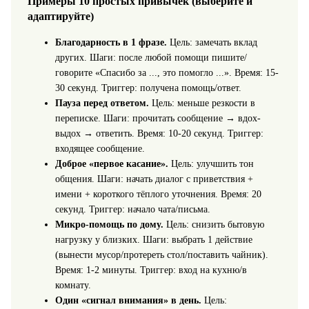
Примеры 10 простых привычек (выберите и
адаптируйте)
Благодарность в 1 фразе.
Цель: замечать вклад
других. Шаги: после любой помощи пишите/
говорите «Спасибо за ..., это помогло ...». Время: 15-
30 секунд. Триггер: получена помощь/ответ.
Пауза перед ответом.
Цель: меньше резкости в
переписке. Шаги: прочитать сообщение → вдох-
выдох → ответить. Время: 10-20 секунд. Триггер:
входящее сообщение.
Доброе «первое касание».
Цель: улучшить тон
общения. Шаги: начать диалог с приветствия +
имени + короткого тёплого уточнения. Время: 20
секунд. Триггер: начало чата/письма.
Микро-помощь по дому.
Цель: снизить бытовую
нагрузку у близких. Шаги: выбрать 1 действие
(вынести мусор/протереть стол/поставить чайник).
Время: 1-2 минуты. Триггер: вход на кухню/в
комнату.
Один «сигнал внимания» в день.
Цель: